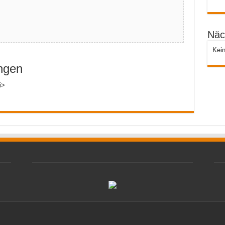
Näc
Kein
ngen
i>