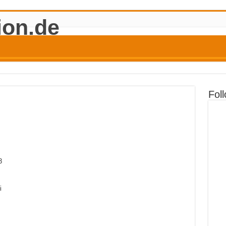
Fol
3
i