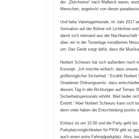
der „Durchreise“ nach Walbeck waren, wurd
Menschen, angelockt von dieser paradiesis
Und liebe Vatertagsfreunde, im Jahr 2017 w
Sensation auf der Bühne mit Lichtshow und 
damit sich niemand aus der Nachbarschaft v
über, ein in der Tonanlage installiertes Mes
um: Das Gerät sorgt dafür, dass die Musikanl
Norbert Schreurs hat sich außerdem noch etw
Konzept. „Ich möchte einfach, dass unsere 
größtmöglicher Sicherheit.“ Erzählt Norber
Straelener Ordnungsamts, dazu entschiede
diesem Tag in alle Richtungen auf Tempo 30
Sicherheitspersonals erhöht. Weil leider ni
Eintritt.“ Aber Norbert Schreurs kann sich b
denn viele haben die Entscheidung positi
Einlass ist um 15:00 und die Party geht bis 
Parkplatzmöglichkeiten für PKW gibt es geg
auch einen extra Fahrradparkplatz. Also, lo