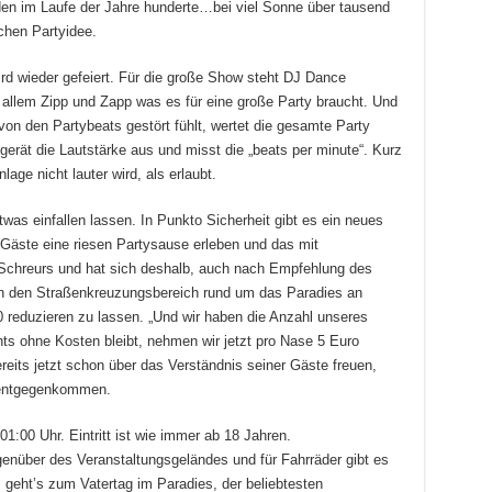
en im Laufe der Jahre hunderte…bei viel Sonne über tausend
chen Partyidee.
ird wieder gefeiert. Für die große Show steht DJ Dance
allem Zipp und Zapp was es für eine große Party braucht. Und
on den Partybeats gestört fühlt, wertet die gesamte Party
sgerät die Lautstärke aus und misst die „beats per minute“. Kurz
age nicht lauter wird, als erlaubt.
as einfallen lassen. In Punkto Sicherheit gibt es ein neues
Gäste eine riesen Partysause erleben und das mit
t Schreurs und hat sich deshalb, auch nach Empfehlung des
n den Straßenkreuzungsbereich rund um das Paradies an
 reduzieren zu lassen. „Und wir haben die Anzahl unseres
chts ohne Kosten bleibt, nehmen wir jetzt pro Nase 5 Euro
ereits jetzt schon über das Verständnis seiner Gäste freuen,
v entgegenkommen.
01:00 Uhr. Eintritt ist wie immer ab 18 Jahren.
enüber des Veranstaltungsgeländes und für Fahrräder gibt es
s geht’s zum Vatertag im Paradies, der beliebtesten