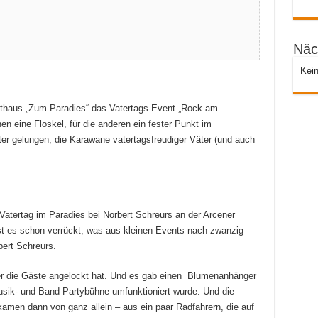
Näc
Kein
asthaus „Zum Paradies“ das Vatertags-Event „Rock am
nen eine Floskel, für die anderen ein fester Punkt im
ter gelungen, die Karawane vatertagsfreudiger Väter (und auch
 Vatertag im Paradies bei Norbert Schreurs an der Arcener
st es schon verrückt, was aus kleinen Events nach zwanzig
bert Schreurs.
er die Gäste angelockt hat. Und es gab einen Blumenanhänger
usik- und Band Partybühne umfunktioniert wurde. Und die
kamen dann von ganz allein – aus ein paar Radfahrern, die auf