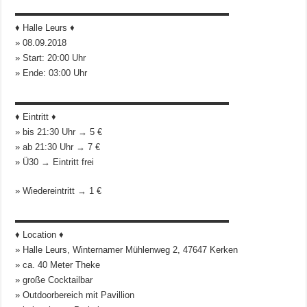
▬▬▬▬▬▬▬▬▬▬▬▬▬▬▬▬▬▬▬▬▬▬▬▬
♦ Halle Leurs ♦
» 08.09.2018
» Start: 20:00 Uhr
» Ende: 03:00 Uhr
▬▬▬▬▬▬▬▬▬▬▬▬▬▬▬▬▬▬▬▬▬▬▬▬
♦ Eintritt ♦
» bis 21:30 Uhr → 5 €
» ab 21:30 Uhr → 7 €
» Ü30 → Eintritt frei
» Wiedereintritt → 1 €
▬▬▬▬▬▬▬▬▬▬▬▬▬▬▬▬▬▬▬▬▬▬▬▬
♦ Location ♦
» Halle Leurs, Winternamer Mühlenweg 2, 47647 Kerken
» ca. 40 Meter Theke
» große Cocktailbar
» Outdoorbereich mit Pavillion