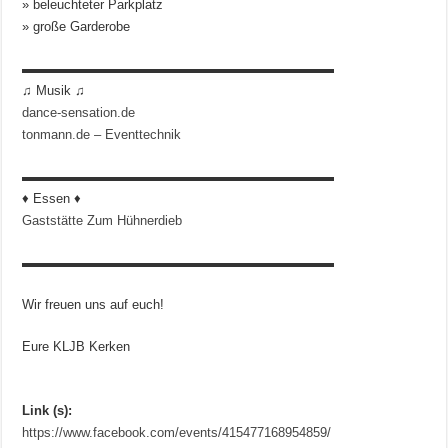
» beleuchteter Parkplatz
» große Garderobe
▬▬▬▬▬▬▬▬▬▬▬▬▬▬▬▬▬▬▬▬▬▬▬▬
♫ Musik ♫
dance-sensation.de
tonmann.de – Eventtechnik
▬▬▬▬▬▬▬▬▬▬▬▬▬▬▬▬▬▬▬▬▬▬▬▬
♦ Essen ♦
Gaststätte Zum Hühnerdieb
▬▬▬▬▬▬▬▬▬▬▬▬▬▬▬▬▬▬▬▬▬▬▬▬
Wir freuen uns auf euch!
Eure KLJB Kerken
Link (s):
https://www.facebook.com/events/415477168954859/