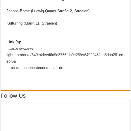
Jacobs-Börse (Ludwig-Quaas-Straße 2, Straelen)
Kulturring (Markt 11, Straelen)
Link (s):
https://www.eventim-
light.com/de/a/640e4dced6a9c3736fdb9e25/e/64922432ca5daa281ec
ebf5a
https://stjohannesbruderschaft.de
Follow Us