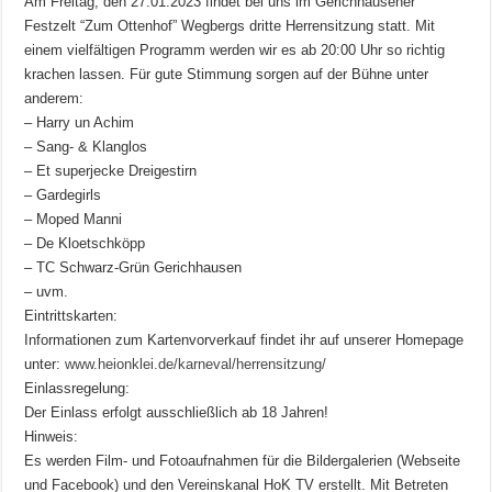
Am Freitag, den 27.01.2023 findet bei uns im Gerichhausener
Festzelt “Zum Ottenhof” Wegbergs dritte Herrensitzung statt. Mit
einem vielfältigen Programm werden wir es ab 20:00 Uhr so richtig
krachen lassen. Für gute Stimmung sorgen auf der Bühne unter
anderem:
– Harry un Achim
– Sang- & Klanglos
– Et superjecke Dreigestirn
– Gardegirls
– Moped Manni
– De Kloetschköpp
– TC Schwarz-Grün Gerichhausen
– uvm.
Eintrittskarten:
Informationen zum Kartenvorverkauf findet ihr auf unserer Homepage
unter:
www.heionklei.de/karneval/herrensitzung/
Einlassregelung:
Der Einlass erfolgt ausschließlich ab 18 Jahren!
Hinweis:
Es werden Film- und Fotoaufnahmen für die Bildergalerien (Webseite
und Facebook) und den Vereinskanal HoK TV erstellt. Mit Betreten