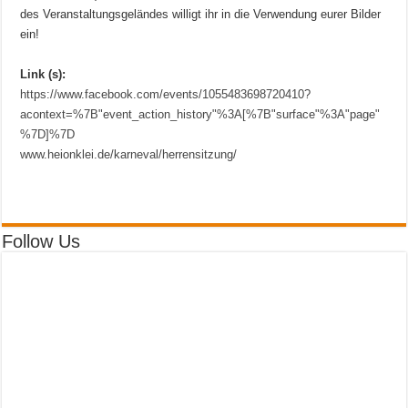
des Veranstaltungsgeländes willigt ihr in die Verwendung eurer Bilder
ein!
Link (s):
https://www.facebook.com/events/1055483698720410?
acontext=%7B"event_action_history"%3A[%7B"surface"%3A"page"
%7D]%7D
www.heionklei.de/karneval/herrensitzung/
Follow Us