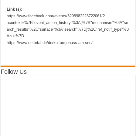
Link (s):
https://www.facebook.com/events/3298982223722061/?
acontext=%7B"event_action_history"%3A[%7B"mechanism"%3A"se
arch_results"%2C"surface"%3A"search"%7D]%2C"ref_notif_type"%3
Anull%7D
https://www.nettetal.de/de/kultur/genuss-am-see/
Follow Us