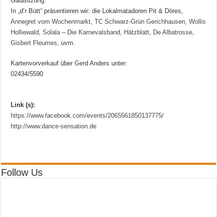
Galasitzung:
In „d’r Bütt“ präsentieren wir: die Lokalmatadoren Pit & Döres,
Annegret vom Wochenmarkt
,
TC Schwarz-Grün Gerichhausen
,
Wollis
Holliewald
,
Solala – Die Karnevalsband
,
Hätzblatt
,
De Albatrosse
,
Gisbert Fleumes
, uvm.
Kartenvorverkauf über Gerd Anders unter:
02434/5590
Link (s):
https://www.facebook.com/events/2065561850137775/
http://www.dance-sensation.de
Follow Us