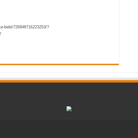
rke-bebt/726848716223253/?
Y