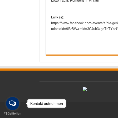
Lotto Tabak Römgens in Anrath
Link (s):
https://www.facebook.com/events/s/die-ge
mibextid=9l3rBW&rdid=3C4uh3xgdTnTYbN
Kontakt aufnehmen