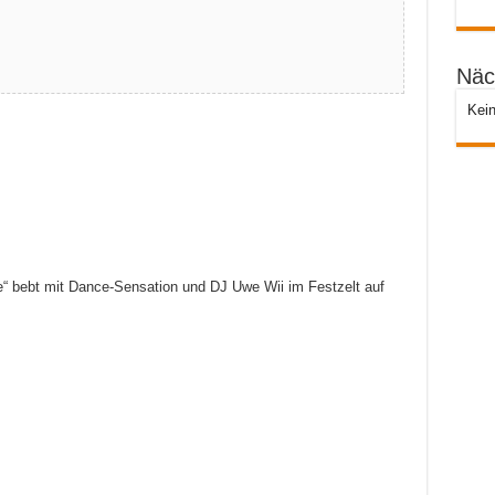
Näc
Kein
e“ bebt mit Dance-Sensation und DJ Uwe Wii im Festzelt auf