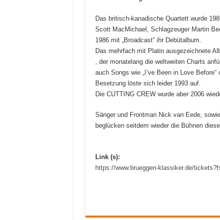
Das britisch-kanadische Quartett wurde 19
Scott MacMichael, Schlagzeuger Martin Be
1986 mit „Broadcast“ ihr Debütalbum.
Das mehrfach mit Platin ausgezeichnete Alb
, der monatelang die weltweiten Charts anf
auch Songs wie „I’ve Been in Love Before“ o
Besetzung löste sich leider 1993 auf.
Die CUTTING CREW wurde aber 2006 wiede
Sänger und Frontman Nick van Eede, sowie
beglücken seitdem wieder die Bühnen dieser
Link (s):
https://www.brueggen-klassiker.de/tickets?