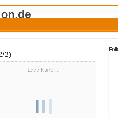
Fol
2/2)
Lade Karte ...