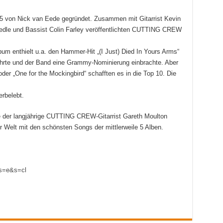
85 von Nick van Eede gegründet. Zusammen mit Gitarrist Kevin
edle und Bassist Colin Farley veröffentlichten CUTTING CREW
um enthielt u.a. den Hammer-Hit „(I Just) Died In Yours Arms“
ührte und der Band eine Grammy-Nominierung einbrachte. Aber
der „One for the Mockingbird“ schafften es in die Top 10. Die
rbelebt.
 der langjährige CUTTING CREW-Gitarrist Gareth Moulton
 Welt mit den schönsten Songs der mittlerweile 5 Alben.
fs=e&s=cl