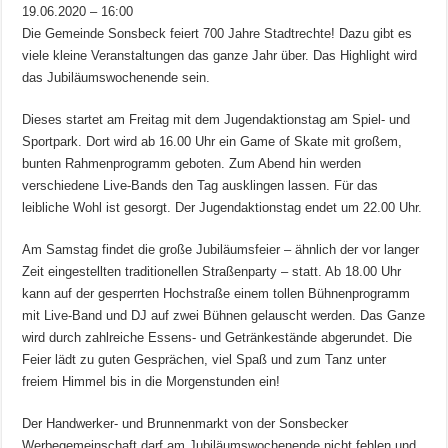
19.06.2020 – 16:00
Die Gemeinde Sonsbeck feiert 700 Jahre Stadtrechte! Dazu gibt es
viele kleine Veranstaltungen das ganze Jahr über. Das Highlight wird
das Jubiläumswochenende sein.
Dieses startet am Freitag mit dem Jugendaktionstag am Spiel- und
Sportpark. Dort wird ab 16.00 Uhr ein Game of Skate mit großem,
bunten Rahmenprogramm geboten. Zum Abend hin werden
verschiedene Live-Bands den Tag ausklingen lassen. Für das
leibliche Wohl ist gesorgt. Der Jugendaktionstag endet um 22.00 Uhr.
Am Samstag findet die große Jubiläumsfeier – ähnlich der vor langer
Zeit eingestellten traditionellen Straßenparty – statt. Ab 18.00 Uhr
kann auf der gesperrten Hochstraße einem tollen Bühnenprogramm
mit Live-Band und DJ auf zwei Bühnen gelauscht werden. Das Ganze
wird durch zahlreiche Essens- und Getränkestände abgerundet. Die
Feier lädt zu guten Gesprächen, viel Spaß und zum Tanz unter
freiem Himmel bis in die Morgenstunden ein!
Der Handwerker- und Brunnenmarkt von der Sonsbecker
Werbegemeinschaft darf am Jubiläumswochenende nicht fehlen und